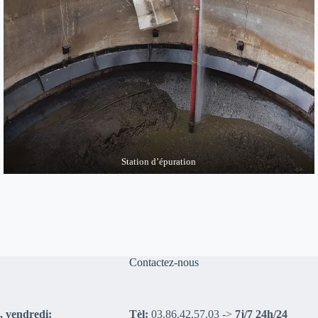
Station d’épuration
Contactez-nous
, vendredi:
Tèl:
03.86.42.57.03 ->
7j/7 24h/24